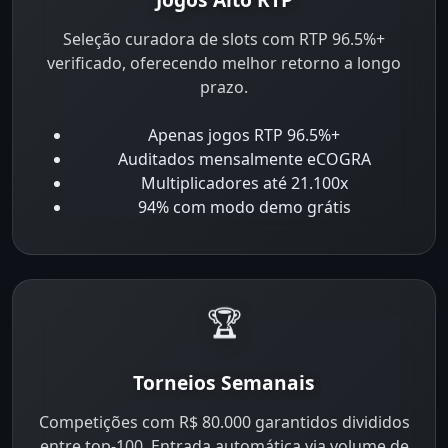
Seleção curadora de slots com RTP 96.5%+
verificado, oferecendo melhor retorno a longo
prazo.
Apenas jogos RTP 96.5%+
Auditados mensalmente eCOGRA
Multiplicadores até 21.100x
94% com modo demo grátis
🏆
Torneios Semanais
Competições com R$ 80.000 garantidos divididos
entre top-100. Entrada automática via volume de