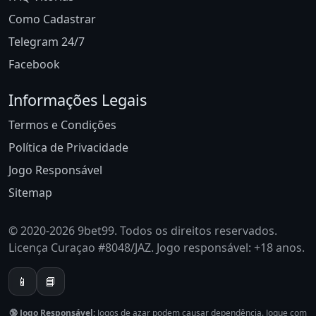
Como Cadastrar
Telegram 24/7
Facebook
Informações Legais
Termos e Condições
Política de Privacidade
Jogo Responsável
Sitemap
© 2020-2026 9bet99. Todos os direitos reservados.
Licença Curaçao #8048/JAZ. Jogo responsável: +18 anos.
📱
📘
🔞 Jogo Responsável:
Jogos de azar podem causar dependência. Jogue com