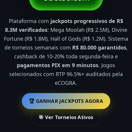
Plataforma com
jackpots progressivos de R$
8.3M verificados
: Mega Moolah (R$ 2.5M), Divine
Fortune (R$ 1.8M), Hall of Gods (R$ 1.2M). Sistema
de torneios semanais com
R$ 80.000 garantidos
,
cashback de 10-20% toda segunda-feira e
pagamentos PIX em 9 minutos
. Jogos
selecionados com RTP 96.5%+ auditados pela
eCOGRA.
🏆 GANHAR JACKPOTS AGORA
🎯 Ver Torneios Ativos