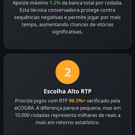
Aposte máximo
1-2%
da banca total por rodada.
Esta técnica conservadora protege contra
sequências negativas e permite jogar por mais
tempo, aumentando chances de vitórias
significativas.
2
Escolha Alto RTP
Priorize jogos com RTP
96.5%+
verificado pela
eCOGRA. A diferença parece pequena, mas em
10.000 rodadas representa milhares de reais a
mais em retorno estatístico.