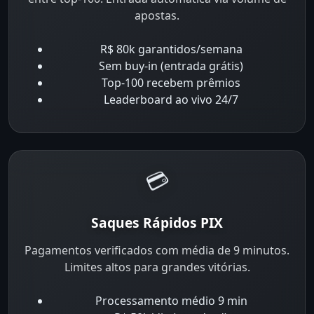
apostas.
R$ 80k garantidos/semana
Sem buy-in (entrada grátis)
Top-100 recebem prêmios
Leaderboard ao vivo 24/7
💳
Saques Rápidos PIX
Pagamentos verificados com média de 9 minutos.
Limites altos para grandes vitórias.
Processamento médio 9 min